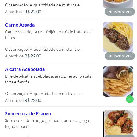
Observação: A quantidade de mistura e
acompanhamentos variam de acordo com o
R$ 22,00
A partir de
INDISPONÍVEL
tamanho da marmita, lembrando que todas são
individuais. Na foto acima a marmita é tamanho
Carne Assada
M.
Carne Assada, Arroz, feijão, purê de batatas e
fritas.
Observação: A quantidade de mistura e
acompanhamentos variam de acordo com o
R$ 22,00
A partir de
INDISPONÍVEL
tamanho da marmita, lembrando que todas são
individuais. Na foto acima a marmita é tamanho
Alcatra Acebolada
M.
Bife de Alcatra acebolada, arroz, feijão, batata
frita e farofa.
Observação: A quantidade de mistura e
acompanhamentos variam de acordo com o
add
R$ 22,00
A partir de
tamanho da marmita, lembrando que todas são
individuais. Na foto acima a marmita é tamanho
Sobrecoxa de Frango
M.
Sobrecoxa de frango grelhada, arroz a grega,
feijão e purê.