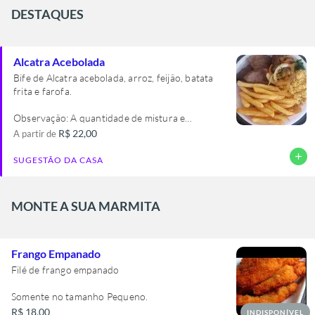
DESTAQUES
Alcatra Acebolada
Bife de Alcatra acebolada, arroz, feijão, batata
frita e farofa.
Observação: A quantidade de mistura e
acompanhamentos variam de acordo com o
R$ 22,00
A partir de
tamanho da marmita, lembrando que todas são
add
individuais. Na foto acima a marmita é tamanho
SUGESTÃO DA CASA
M.
MONTE A SUA MARMITA
Frango Empanado
Filé de frango empanado
Somente no tamanho Pequeno.
R$ 18,00
INDISPONÍVEL