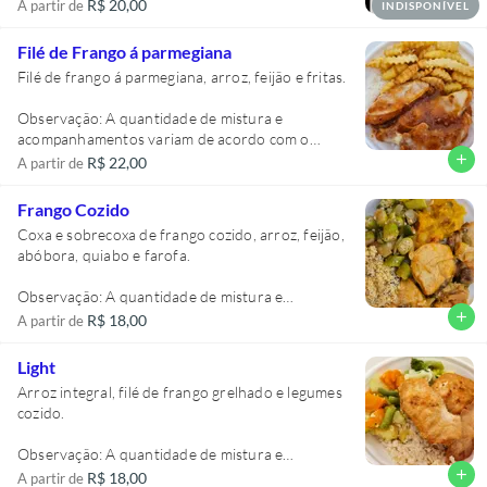
R$ 20,00
A partir de
INDISPONÍVEL
Filé de Frango á parmegiana
Filé de frango á parmegiana, arroz, feijão e fritas.
Observação: A quantidade de mistura e
acompanhamentos variam de acordo com o
tamanho da marmita, lembrando que todas são
add
R$ 22,00
A partir de
individuais. Na foto acima a marmita é tamanho
M.
Frango Cozido
Coxa e sobrecoxa de frango cozido, arroz, feijão,
abóbora, quiabo e farofa.
Observação: A quantidade de mistura e
acompanhamentos variam de acordo com o
add
R$ 18,00
A partir de
tamanho da marmita, lembrando que todas são
individuais. Na foto acima a marmita é tamanho
Light
M.
Arroz integral, filé de frango grelhado e legumes
cozido.
Observação: A quantidade de mistura e
acompanhamentos variam de acordo com o
add
R$ 18,00
A partir de