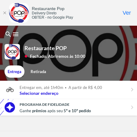
Restaurante Pop
Ver
Delivery Direto
OBTER - no Google Play
search
menu
Restaurante POP
Fechado. Abriremos às 10:00
lens
Entrega
Retirada
Entregar em,
até 1h40m
•
A partir de R$ 4,00
keyboard_arrow_right
Selecionar endereço
PROGRAMA DE FIDELIDADE
chevron_right
Ganhe
prêmios
após seu
5º e 10º pedido