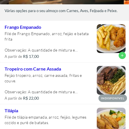
Várias opções para o seu almoço com Carnes, Aves, Feijoada e Peixe.
Frango Empanado
Filé de Frango Empanado, arroz, feijão e batata
frita
Observação: A quantidade de mistura e
acompanhamentos variam de acordo com o
add
R$ 17,00
A partir de
tamanho da marmita, lembrando que todas são
individuais. Na foto acima a marmita é tamanho
Tropeiro com Carne Assada
M.
Feijão tropeiro, arroz, carne assada, fritas e
couve.
Observação: A quantidade de mistura e
acompanhamentos variam de acordo com o
R$ 22,00
A partir de
INDISPONÍVEL
tamanho da marmita, lembrando que todas são
individuais. Na foto acima a marmita é tamanho
Tilápia
M.
Filé de tilápia empanada, arroz, feijão, legumes
cozido e purê de batatas.