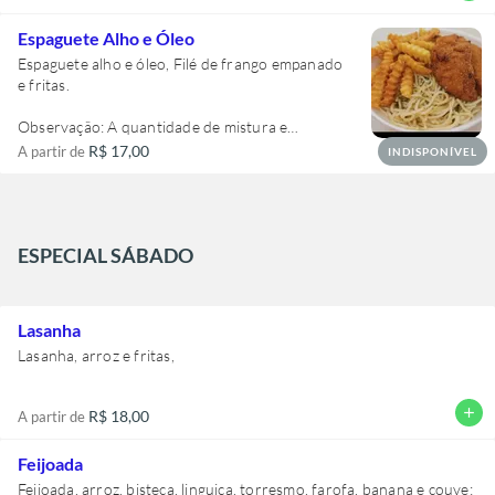
tamanho da marmita, lembrando que todas são
individuais. Na foto acima a marmita é tamanho
Espaguete Alho e Óleo
M.
Espaguete alho e óleo, Filé de frango empanado
e fritas.
Observação: A quantidade de mistura e
acompanhamentos variam de acordo com o
R$ 17,00
A partir de
INDISPONÍVEL
tamanho da marmita, lembrando que todas são
individuais. Na foto acima a marmita é tamanho
M.
ESPECIAL SÁBADO
Lasanha
Lasanha, arroz e fritas,
add
R$ 18,00
A partir de
Feijoada
Feijoada, arroz, bisteca, linguiça, torresmo, farofa, banana e couve;